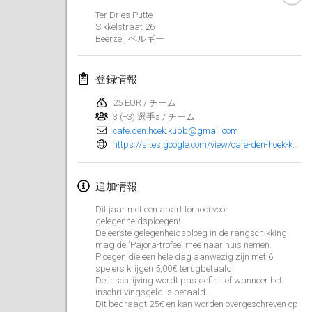
Ter Dries Putte
Kubbtornooi De Rode Lantaarn
Sikkelstraat
26
2024年3月30日
|
ベルギー
Beerzel
,
ベルギー
Kubbtornooi 24 Uren Chiro Hallaar
登録情報
2024年3月30日
|
ベルギー
25 EUR / チーム
3 (+3) 選手s / チーム
2024年4月
cafe.den.hoek.kubb@gmail.com
https://sites.google.com/view/cafe-den-hoek-kubb-team/inschrijving-2024
Café Den Hoek Kubb Tornooi
2024年4月6日
|
ベルギー
追加情報
Battle of the Blocks
Dit jaar met een apart tornooi voor
gelegenheidsploegen!
2024年4月20日
|
ベルギー
De eerste gelegenheidsploeg in de rangschikking
mag de 'Pajora-trofee' mee naar huis nemen.
Kubb Tornooi KSA Zulte
Ploegen die een hele dag aanwezig zijn met 6
spelers krijgen 5,00€ terugbetaald!
2024年4月20日
|
ベルギー
De inschrijving wordt pas definitief wanneer het
inschrijvingsgeld is betaald.
Dit bedraagt 25€ en kan worden overgeschreven op
Kubbtornooi CWC