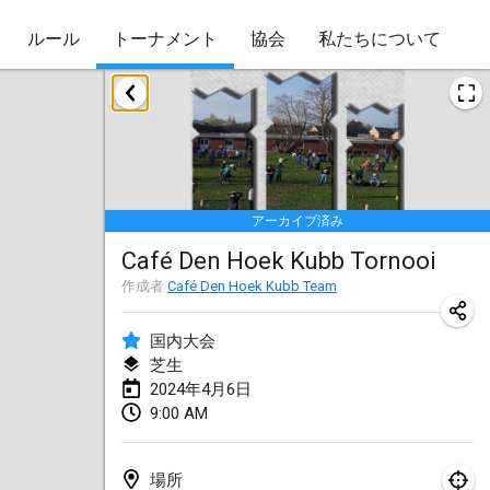
ルール
トーナメント
協会
私たちについて
2024年1月
Kubbezen Indoor Kubb Tornooi
2024年1月20日
|
ベルギー
アーカイブ済み
Lake Superior Ice Festival Kubb Tournament
Café Den Hoek Kubb Tornooi
2024年1月27日
|
アメリカ合衆国
作成者
Café Den Hoek Kubb Team
Winterkubb
2024年1月28日
|
ベルギー
国内大会
芝生
2024年4月6日
2024年3月
9:00 AM
KUBB-o-LOCO tornooi
2024年3月23日
|
ベルギー
場所