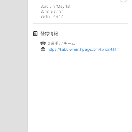
Stadium "May 1st"
Kubbtornooi De Rode Lantaarn
Scheffelstr.
31
2024年3月30日
|
ベルギー
Berlin
,
ドイツ
Kubbtornooi 24 Uren Chiro Hallaar
登録情報
2024年3月30日
|
ベルギー
2 選手s / チーム
https://kubb-wmm.hpage.com/kontakt.html
2024年4月
Café Den Hoek Kubb Tornooi
2024年4月6日
|
ベルギー
Battle of the Blocks
2024年4月20日
|
ベルギー
Kubb Tornooi KSA Zulte
2024年4月20日
|
ベルギー
Kubbtornooi CWC