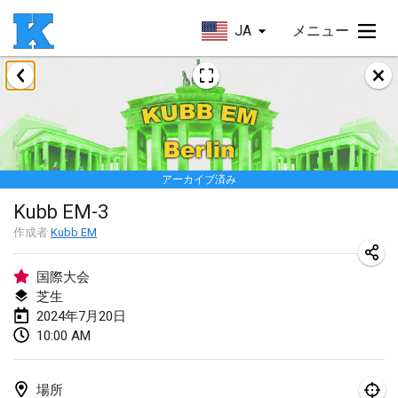
JA
メニュー
2024年1月
Kubbezen Indoor Kubb Tornooi
2024年1月20日
|
ベルギー
アーカイブ済み
Lake Superior Ice Festival Kubb Tournament
Kubb EM-3
2024年1月27日
|
アメリカ合衆国
作成者
Kubb EM
Winterkubb
2024年1月28日
|
ベルギー
国際大会
芝生
2024年7月20日
2024年3月
10:00 AM
KUBB-o-LOCO tornooi
2024年3月23日
|
ベルギー
場所