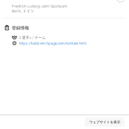
Friedrich-Ludwig-Jahn-Sportpark
Kubbtornooi De Rode Lantaarn
Berlin
,
ドイツ
2024年3月30日
|
ベルギー
登録情報
Kubbtornooi 24 Uren Chiro Hallaar
2024年3月30日
|
ベルギー
3 選手s / チーム
https://kubb-em.hpage.com/Kontakt.html
2024年4月
Café Den Hoek Kubb Tornooi
2024年4月6日
|
ベルギー
Battle of the Blocks
2024年4月20日
|
ベルギー
Kubb Tornooi KSA Zulte
2024年4月20日
|
ベルギー
リスト表示
ウェブサイトを表示
表示中
105
トーナメント
Kubbtornooi CWC