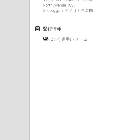
North Avenue
1837
Kubbtornooi De Rode Lantaarn
Sheboygan
,
アメリカ合衆国
2024年3月30日
|
ベルギー
登録情報
Kubbtornooi 24 Uren Chiro Hallaar
2024年3月30日
|
ベルギー
2 (+4) 選手s / チーム
2024年4月
Café Den Hoek Kubb Tornooi
2024年4月6日
|
ベルギー
Battle of the Blocks
2024年4月20日
|
ベルギー
Kubb Tornooi KSA Zulte
2024年4月20日
|
ベルギー
Kubbtornooi CWC