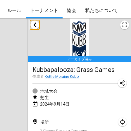
ルール
トーナメント
協会
私たちについて
2024年1月
Kubbezen Indoor Kubb Tornooi
2024年1月20日
|
ベルギー
アーカイブ済み
Lake Superior Ice Festival Kubb Tournament
Kubbapalooza: Grass Games
2024年1月27日
|
アメリカ合衆国
作成者
Kettle Moraine Kubb
Winterkubb
2024年1月28日
|
ベルギー
地域大会
芝生
2024年9月14日
2024年3月
KUBB-o-LOCO tornooi
場所
2024年3月23日
|
ベルギー
3 Sheeps Brewing Company