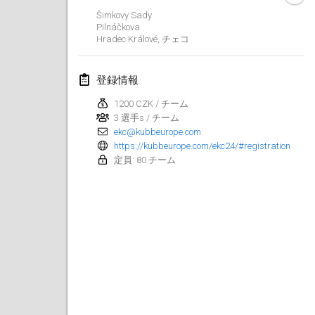
Šimkovy Sady
Kubbtornooi De Rode Lantaarn
Pilnáčkova
2024年3月30日
|
ベルギー
Hradec Králové
,
チェコ
Kubbtornooi 24 Uren Chiro Hallaar
登録情報
2024年3月30日
|
ベルギー
1200 CZK / チーム
3 選手s / チーム
2024年4月
ekc@kubbeurope.com
https://kubbeurope.com/ekc24/#registration
Café Den Hoek Kubb Tornooi
定員: 80 チーム
2024年4月6日
|
ベルギー
Battle of the Blocks
2024年4月20日
|
ベルギー
Kubb Tornooi KSA Zulte
2024年4月20日
|
ベルギー
Kubbtornooi CWC