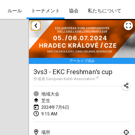
ルール
トーナメント
協会
私たちについて
2024年1月
Kubbezen Indoor Kubb Tornooi
2024年1月20日
|
ベルギー
アーカイブ済み
Lake Superior Ice Festival Kubb Tournament
3vs3 - EKC Freshman's cup
2024年1月27日
|
アメリカ合衆国
作成者
European Kubb Association
Winterkubb
2024年1月28日
|
ベルギー
地域大会
芝生
2024年7月6日
2024年3月
9:15 AM
KUBB-o-LOCO tornooi
2024年3月23日
|
ベルギー
場所