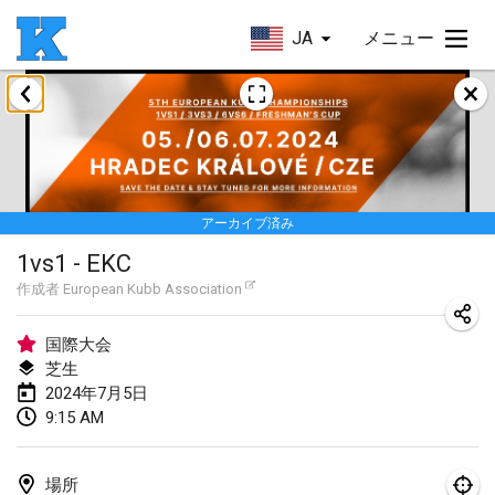
JA
メニュー
2024年1月
Kubbezen Indoor Kubb Tornooi
2024年1月20日
|
ベルギー
アーカイブ済み
Lake Superior Ice Festival Kubb Tournament
1vs1 - EKC
2024年1月27日
|
アメリカ合衆国
作成者
European Kubb Association
Winterkubb
2024年1月28日
|
ベルギー
国際大会
芝生
2024年7月5日
2024年3月
9:15 AM
KUBB-o-LOCO tornooi
2024年3月23日
|
ベルギー
場所