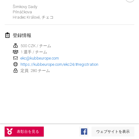
Šimkovy Sady
Kubbtornooi De Rode Lantaarn
Pilnáčkova
2024年3月30日
|
ベルギー
Hradec Králové
,
チェコ
Kubbtornooi 24 Uren Chiro Hallaar
登録情報
2024年3月30日
|
ベルギー
500 CZK / チーム
1 選手 / チーム
2024年4月
ekc@kubbeurope.com
https://kubbeurope.com/ekc24/#registration
Café Den Hoek Kubb Tornooi
定員: 280 チーム
2024年4月6日
|
ベルギー
Battle of the Blocks
2024年4月20日
|
ベルギー
Kubb Tornooi KSA Zulte
2024年4月20日
|
ベルギー
リスト表示
表彰台を見る
ウェブサイトを表示
表示中
105
トーナメント
Kubbtornooi CWC