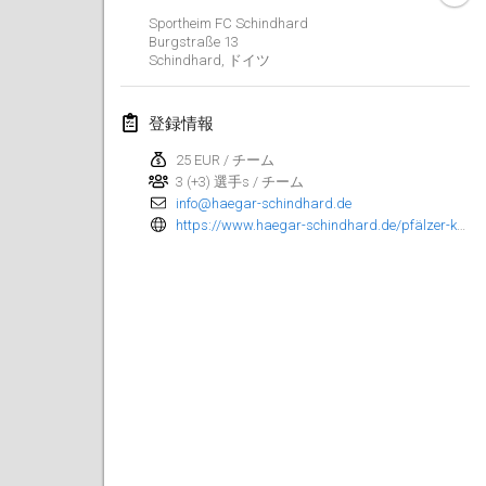
Sportheim FC Schindhard
Kubbtornooi De Rode Lantaarn
Burgstraße
13
2024年3月30日
|
ベルギー
Schindhard
,
ドイツ
Kubbtornooi 24 Uren Chiro Hallaar
登録情報
2024年3月30日
|
ベルギー
25 EUR / チーム
3 (+3) 選手s / チーム
2024年4月
info@haegar-schindhard.de
https://www.haegar-schindhard.de/pfälzer-kubb-open/anmeldung/
Café Den Hoek Kubb Tornooi
2024年4月6日
|
ベルギー
Battle of the Blocks
2024年4月20日
|
ベルギー
Kubb Tornooi KSA Zulte
2024年4月20日
|
ベルギー
Kubbtornooi CWC