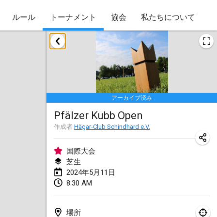
ルール
トーナメント
協会
私たちについて
2024年1月
Kubbezen Indoor Kubb Tornooi
2024年1月20日
|
ベルギー
アーカイブ済み
Lake Superior Ice Festival Kubb Tournament
Pfälzer Kubb Open
2024年1月27日
|
アメリカ合衆国
作成者
Hägar-Club Schindhard e.V.
Winterkubb
2024年1月28日
|
ベルギー
国際大会
芝生
2024年5月11日
2024年3月
8:30 AM
KUBB-o-LOCO tornooi
2024年3月23日
|
ベルギー
場所