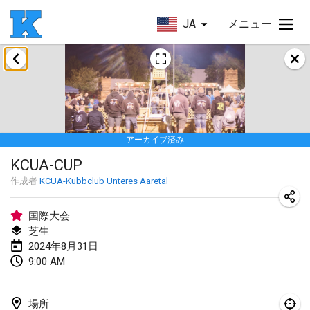
JA
メニュー
2024年1月
Kubbezen Indoor Kubb Tornooi
2024年1月20日
|
ベルギー
アーカイブ済み
Lake Superior Ice Festival Kubb Tournament
KCUA-CUP
2024年1月27日
|
アメリカ合衆国
作成者
KCUA-Kubbclub Unteres Aaretal
Winterkubb
2024年1月28日
|
ベルギー
国際大会
芝生
2024年8月31日
2024年3月
9:00 AM
KUBB-o-LOCO tornooi
2024年3月23日
|
ベルギー
場所