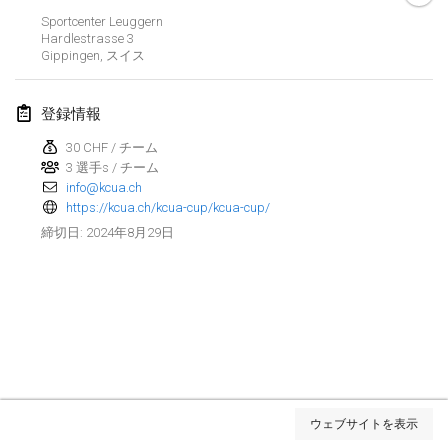
Sportcenter Leuggern
Kubbtornooi De Rode Lantaarn
Hardlestrasse
3
2024年3月30日
|
ベルギー
Gippingen
,
スイス
Kubbtornooi 24 Uren Chiro Hallaar
登録情報
2024年3月30日
|
ベルギー
30 CHF / チーム
3 選手s / チーム
2024年4月
info@kcua.ch
https://kcua.ch/kcua-cup/kcua-cup/
Café Den Hoek Kubb Tornooi
2024年8月29日
締切日
:
2024年4月6日
|
ベルギー
Battle of the Blocks
2024年4月20日
|
ベルギー
Kubb Tornooi KSA Zulte
2024年4月20日
|
ベルギー
リスト表示
ウェブサイトを表示
表示中
105
トーナメント
Kubbtornooi CWC