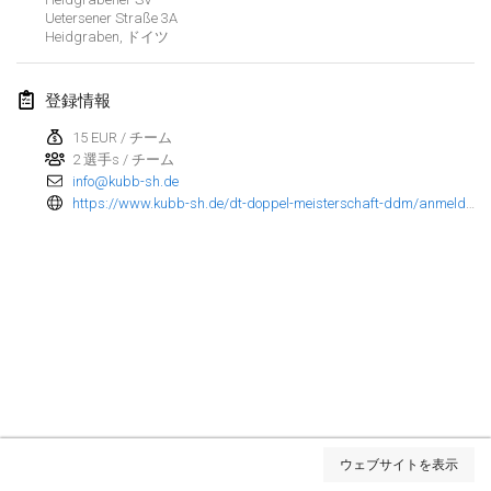
Uetersener Straße
3A
Kubbtornooi De Rode Lantaarn
Heidgraben
,
ドイツ
2024年3月30日
|
ベルギー
登録情報
Kubbtornooi 24 Uren Chiro Hallaar
2024年3月30日
|
ベルギー
15 EUR / チーム
2 選手s / チーム
info@kubb-sh.de
2024年4月
https://www.kubb-sh.de/dt-doppel-meisterschaft-ddm/anmeldung-10-ddm/
Café Den Hoek Kubb Tornooi
2024年4月6日
|
ベルギー
Battle of the Blocks
2024年4月20日
|
ベルギー
Kubb Tornooi KSA Zulte
2024年4月20日
|
ベルギー
リスト表示
ウェブサイトを表示
表示中
105
トーナメント
Kubbtornooi CWC