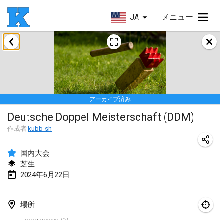
JA
メニュー
2024年1月
Kubbezen Indoor Kubb Tornooi
2024年1月20日
|
ベルギー
アーカイブ済み
Lake Superior Ice Festival Kubb Tournament
Deutsche Doppel Meisterschaft (DDM)
2024年1月27日
|
アメリカ合衆国
作成者
kubb-sh
Winterkubb
2024年1月28日
|
ベルギー
国内大会
芝生
2024年6月22日
2024年3月
KUBB-o-LOCO tornooi
場所
2024年3月23日
|
ベルギー
Heidgrabener SV