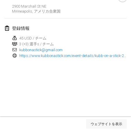
2900 Marshall St NE
Kubbtornooi De Rode Lantaarn
Minneapolis
,
アメリカ合衆国
2024年3月30日
|
ベルギー
登録情報
Kubbtornooi 24 Uren Chiro Hallaar
2024年3月30日
|
ベルギー
45 USD / チーム
3 (+3) 選手s / チーム
kubbonastick@gmail.com
2024年4月
https://www.kubbonastick.com/event-details/kubb-on-a-stick-2024
Café Den Hoek Kubb Tornooi
2024年4月6日
|
ベルギー
Battle of the Blocks
2024年4月20日
|
ベルギー
Kubb Tornooi KSA Zulte
2024年4月20日
|
ベルギー
リスト表示
ウェブサイトを表示
表示中
105
トーナメント
Kubbtornooi CWC