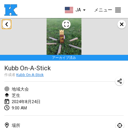
JA
メニュー
2024年1月
Kubbezen Indoor Kubb Tornooi
2024年1月20日
|
ベルギー
アーカイブ済み
Lake Superior Ice Festival Kubb Tournament
Kubb On-A-Stick
2024年1月27日
|
アメリカ合衆国
作成者
Kubb On-A-Stick
Winterkubb
2024年1月28日
|
ベルギー
地域大会
芝生
2024年8月24日
2024年3月
9:00 AM
KUBB-o-LOCO tornooi
2024年3月23日
|
ベルギー
場所