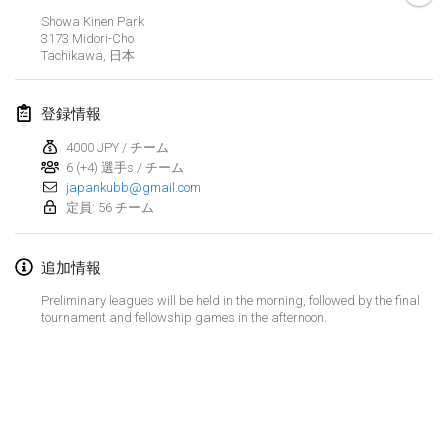
Showa Kinen Park
Kubbtornooi De Rode Lantaarn
3173 Midori-Cho
2024年3月30日
|
ベルギー
Tachikawa
,
日本
Kubbtornooi 24 Uren Chiro Hallaar
登録情報
2024年3月30日
|
ベルギー
4000 JPY / チーム
6 (+4) 選手s / チーム
2024年4月
japankubb@gmail.com
定員: 56 チーム
Café Den Hoek Kubb Tornooi
2024年4月6日
|
ベルギー
追加情報
Battle of the Blocks
Preliminary leagues will be held in the morning, followed by the final
tournament and fellowship games in the afternoon.
2024年4月20日
|
ベルギー
Kubb Tornooi KSA Zulte
2024年4月20日
|
ベルギー
リスト表示
表示中
105
トーナメント
Kubbtornooi CWC