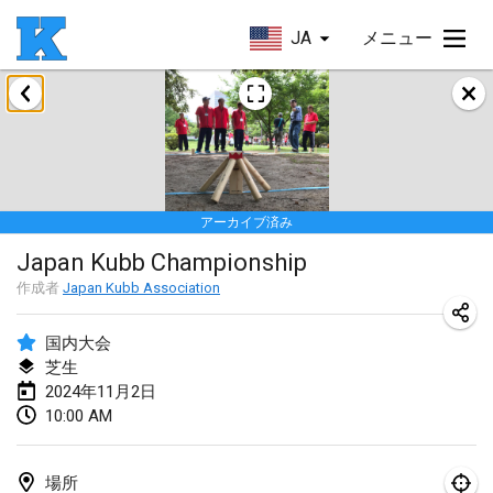
JA
メニュー
2024年1月
Kubbezen Indoor Kubb Tornooi
2024年1月20日
|
ベルギー
アーカイブ済み
Lake Superior Ice Festival Kubb Tournament
Japan Kubb Championship
2024年1月27日
|
アメリカ合衆国
作成者
Japan Kubb Association
Winterkubb
2024年1月28日
|
ベルギー
国内大会
芝生
2024年11月2日
2024年3月
10:00 AM
KUBB-o-LOCO tornooi
2024年3月23日
|
ベルギー
場所