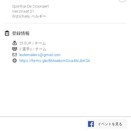
Sporthal De Croonaert
Kubbtornooi De Rode Lantaarn
Vierstraat
31
2024年3月30日
|
ベルギー
Wijtschate
,
ベルギー
Kubbtornooi 24 Uren Chiro Hallaar
登録情報
2024年3月30日
|
ベルギー
25 EUR / チーム
3 選手s / チーム
2024年4月
leutemakers@gmail.com
https://forms.gle/BMwebcmGsa4WJbKSA
Café Den Hoek Kubb Tornooi
2024年4月6日
|
ベルギー
Battle of the Blocks
2024年4月20日
|
ベルギー
Kubb Tornooi KSA Zulte
2024年4月20日
|
ベルギー
リスト表示
イベントを見る
表示中
105
トーナメント
Kubbtornooi CWC