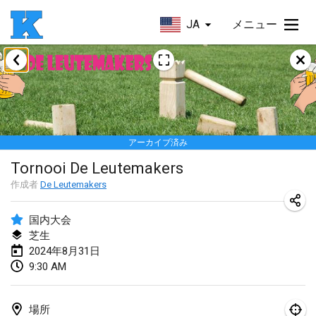
JA
メニュー
2024年1月
Kubbezen Indoor Kubb Tornooi
2024年1月20日
|
ベルギー
アーカイブ済み
Lake Superior Ice Festival Kubb Tournament
Tornooi De Leutemakers
2024年1月27日
|
アメリカ合衆国
作成者
De Leutemakers
Winterkubb
2024年1月28日
|
ベルギー
国内大会
芝生
2024年8月31日
2024年3月
9:30 AM
KUBB-o-LOCO tornooi
2024年3月23日
|
ベルギー
場所