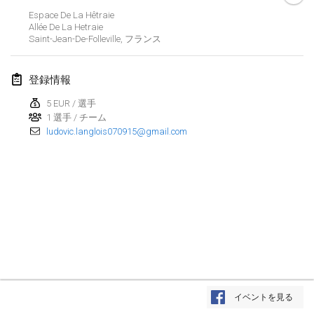
Espace De La Hêtraie
Kubbtornooi De Rode Lantaarn
Allée De La Hetraie
2024年3月30日
|
ベルギー
Saint-Jean-De-Folleville
,
フランス
Kubbtornooi 24 Uren Chiro Hallaar
登録情報
2024年3月30日
|
ベルギー
5 EUR / 選手
1 選手 / チーム
2024年4月
ludovic.langlois070915@gmail.com
Café Den Hoek Kubb Tornooi
2024年4月6日
|
ベルギー
Battle of the Blocks
2024年4月20日
|
ベルギー
Kubb Tornooi KSA Zulte
2024年4月20日
|
ベルギー
リスト表示
イベントを見る
表示中
105
トーナメント
Kubbtornooi CWC