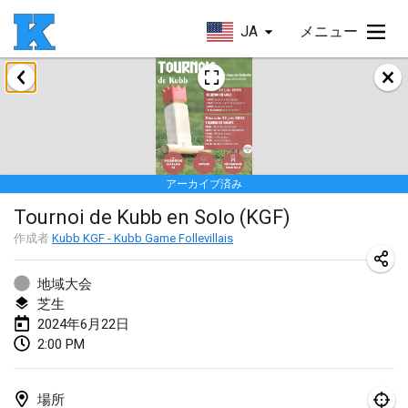
JA
メニュー
2024年1月
Kubbezen Indoor Kubb Tornooi
2024年1月20日
|
ベルギー
アーカイブ済み
Lake Superior Ice Festival Kubb Tournament
Tournoi de Kubb en Solo (KGF)
2024年1月27日
|
アメリカ合衆国
作成者
Kubb KGF - Kubb Game Follevillais
Winterkubb
2024年1月28日
|
ベルギー
地域大会
芝生
2024年6月22日
2024年3月
2:00 PM
KUBB-o-LOCO tornooi
2024年3月23日
|
ベルギー
場所