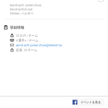
Eendracht Jonkershove
Kubbtornooi De Rode Lantaarn
Eendrachtstraat
2024年3月30日
|
ベルギー
Klerken
,
ベルギー
Kubbtornooi 24 Uren Chiro Hallaar
登録情報
2024年3月30日
|
ベルギー
25 EUR / チーム
4 選手s / チーム
2024年4月
eendracht.jonkershove@telenet.be
定員: 24 チーム
Café Den Hoek Kubb Tornooi
2024年4月6日
|
ベルギー
Battle of the Blocks
2024年4月20日
|
ベルギー
Kubb Tornooi KSA Zulte
2024年4月20日
|
ベルギー
リスト表示
イベントを見る
表示中
105
トーナメント
Kubbtornooi CWC