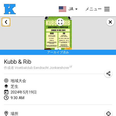
JA
メニュー
2024年1月
Kubbezen Indoor Kubb Tornooi
2024年1月20日
|
ベルギー
アーカイブ済み
Lake Superior Ice Festival Kubb Tournament
Kubb & Rib
2024年1月27日
|
アメリカ合衆国
作成者
Voetbalclub Eendracht Jonkershove
Winterkubb
2024年1月28日
|
ベルギー
地域大会
芝生
2024年5月19日
2024年3月
9:30 AM
KUBB-o-LOCO tornooi
2024年3月23日
|
ベルギー
場所