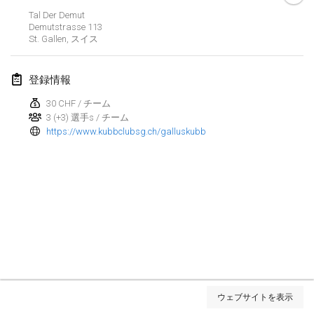
Tal Der Demut
Kubbtornooi De Rode Lantaarn
Demutstrasse
113
2024年3月30日
|
ベルギー
St. Gallen
,
スイス
Kubbtornooi 24 Uren Chiro Hallaar
登録情報
2024年3月30日
|
ベルギー
30 CHF / チーム
3 (+3) 選手s / チーム
2024年4月
https://www.kubbclubsg.ch/galluskubb
Café Den Hoek Kubb Tornooi
2024年4月6日
|
ベルギー
Battle of the Blocks
2024年4月20日
|
ベルギー
Kubb Tornooi KSA Zulte
2024年4月20日
|
ベルギー
リスト表示
ウェブサイトを表示
表示中
105
トーナメント
Kubbtornooi CWC