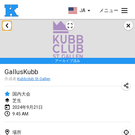
JA
メニュー
2024年1月
Kubbezen Indoor Kubb Tornooi
2024年1月20日
|
ベルギー
アーカイブ済み
Lake Superior Ice Festival Kubb Tournament
GallusKubb
2024年1月27日
|
アメリカ合衆国
作成者
Kubbclub St.Gallen
Winterkubb
2024年1月28日
|
ベルギー
国内大会
芝生
2024年9月21日
2024年3月
9:45 AM
KUBB-o-LOCO tornooi
2024年3月23日
|
ベルギー
場所