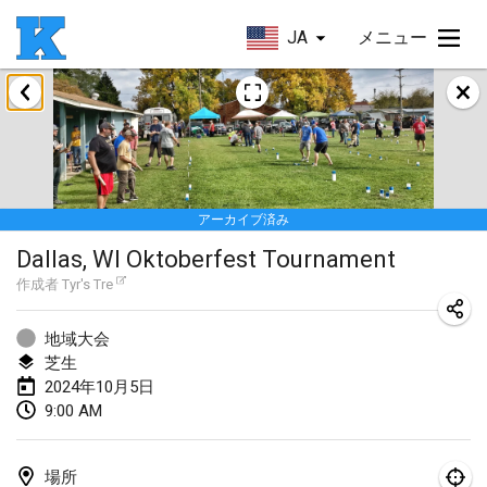
JA
メニュー
2024年1月
Kubbezen Indoor Kubb Tornooi
2024年1月20日
|
ベルギー
アーカイブ済み
Lake Superior Ice Festival Kubb Tournament
Dallas, WI Oktoberfest Tournament
2024年1月27日
|
アメリカ合衆国
作成者
Tyr's Tre
Winterkubb
2024年1月28日
|
ベルギー
地域大会
芝生
2024年10月5日
2024年3月
9:00 AM
KUBB-o-LOCO tornooi
2024年3月23日
|
ベルギー
場所