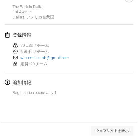
The Park In Dallas
Kubbtornooi De Rode Lantaarn
1st Avenue
2024年3月30日
|
ベルギー
Dallas
,
アメリカ合衆国
Kubbtornooi 24 Uren Chiro Hallaar
登録情報
2024年3月30日
|
ベルギー
70 USD / チーム
6 選手s / チーム
2024年4月
wisconsinkubb@gmail.com
定員: 20 チーム
Café Den Hoek Kubb Tornooi
2024年4月6日
|
ベルギー
追加情報
Battle of the Blocks
Registration opens July 1
2024年4月20日
|
ベルギー
Kubb Tornooi KSA Zulte
2024年4月20日
|
ベルギー
リスト表示
ウェブサイトを表示
表示中
105
トーナメント
Kubbtornooi CWC