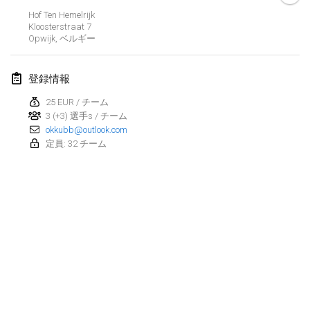
Hof Ten Hemelrijk
Kubbtornooi De Rode Lantaarn
Kloosterstraat
7
2024年3月30日
|
ベルギー
Opwijk
,
ベルギー
Kubbtornooi 24 Uren Chiro Hallaar
登録情報
2024年3月30日
|
ベルギー
25 EUR / チーム
3 (+3) 選手s / チーム
2024年4月
okkubb@outlook.com
定員: 32 チーム
Café Den Hoek Kubb Tornooi
2024年4月6日
|
ベルギー
Battle of the Blocks
2024年4月20日
|
ベルギー
Kubb Tornooi KSA Zulte
2024年4月20日
|
ベルギー
リスト表示
表示中
105
トーナメント
Kubbtornooi CWC