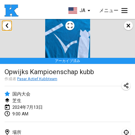
JA
メニュー
2024年1月
Kubbezen Indoor Kubb Tornooi
2024年1月20日
|
ベルギー
アーカイブ済み
Lake Superior Ice Festival Kubb Tournament
Opwijks Kampioenschap kubb
2024年1月27日
|
アメリカ合衆国
作成者
Pasar Actief Kubbteam
Winterkubb
2024年1月28日
|
ベルギー
国内大会
芝生
2024年7月13日
2024年3月
9:00 AM
KUBB-o-LOCO tornooi
2024年3月23日
|
ベルギー
場所