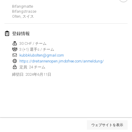
Bifangmatte
Kubbtornooi De Rode Lantaarn
Bifangstrasse
2024年3月30日
|
ベルギー
Olten
,
スイス
Kubbtornooi 24 Uren Chiro Hallaar
登録情報
2024年3月30日
|
ベルギー
30 CHF / チーム
3 (+1) 選手s / チーム
2024年4月
kubbklubolten@gmail.com
https://dreitannenopen.jimdofree.com/anmeldung/
Café Den Hoek Kubb Tornooi
定員: 24 チーム
2024年4月6日
|
ベルギー
2024年6月11日
締切日
:
Battle of the Blocks
2024年4月20日
|
ベルギー
Kubb Tornooi KSA Zulte
2024年4月20日
|
ベルギー
リスト表示
ウェブサイトを表示
表示中
105
トーナメント
Kubbtornooi CWC