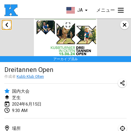
JA
メニュー
2024年1月
Kubbezen Indoor Kubb Tornooi
2024年1月20日
|
ベルギー
アーカイブ済み
Lake Superior Ice Festival Kubb Tournament
Dreitannen Open
2024年1月27日
|
アメリカ合衆国
作成者
Kubb Klub Olten
Winterkubb
2024年1月28日
|
ベルギー
国内大会
芝生
2024年6月15日
2024年3月
9:30 AM
KUBB-o-LOCO tornooi
2024年3月23日
|
ベルギー
場所