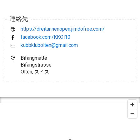
連絡先
https://dreitannenopen.jimdofree.com/
facebook.com/KKOl10
kubbklubolten@gmail.com
Bifangmatte
Bifangstrasse
Olten, スイス