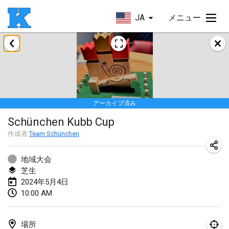
JA
メニュー
2024年1月
Kubbezen Indoor Kubb Tornooi
2024年1月20日
|
ベルギー
アーカイブ済み
Lake Superior Ice Festival Kubb Tournament
Schünchen Kubb Cup
2024年1月27日
|
アメリカ合衆国
作成者
Team Schünchen
Winterkubb
2024年1月28日
|
ベルギー
地域大会
芝生
2024年5月4日
2024年3月
10:00 AM
KUBB-o-LOCO tornooi
2024年3月23日
|
ベルギー
場所