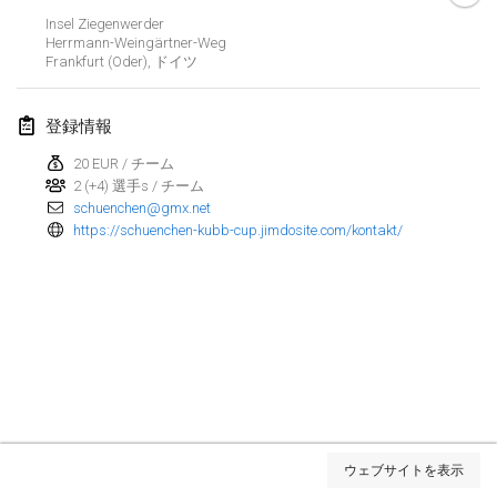
Insel Ziegenwerder
Kubbtornooi De Rode Lantaarn
Herrmann-Weingärtner-Weg
2024年3月30日
|
ベルギー
Frankfurt (Oder)
,
ドイツ
Kubbtornooi 24 Uren Chiro Hallaar
登録情報
2024年3月30日
|
ベルギー
20 EUR / チーム
2 (+4) 選手s / チーム
2024年4月
schuenchen@gmx.net
https://schuenchen-kubb-cup.jimdosite.com/kontakt/
Café Den Hoek Kubb Tornooi
2024年4月6日
|
ベルギー
Battle of the Blocks
2024年4月20日
|
ベルギー
Kubb Tornooi KSA Zulte
2024年4月20日
|
ベルギー
リスト表示
ウェブサイトを表示
表示中
105
トーナメント
Kubbtornooi CWC