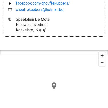
facebook.com/chouffekubbers/
chouffekubbers@hotmail.be
Speelplein De Mote
Nieuwenhovedreef
Koekelare, ベルギー