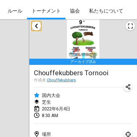
ルール
トーナメント
協会
私たちについて
2022年1月
Skuffle for the Shovel
2022年1月14日
|
アメリカ合衆国
アーカイブ済み
Cabin Fever Kubb Tournament
Chouffekubbers Tornooi
2022年1月27日
|
アメリカ合衆国
作成者
Chouffekubbers
Lake Superior Ice Festival Kubb Tournament
2022年1月29日
|
アメリカ合衆国
国内大会
芝生
2022年6月4日
2022年2月
8:30 AM
Captain Ken’s Loppet Kubb Tournament
2022年2月5日
|
アメリカ合衆国
場所