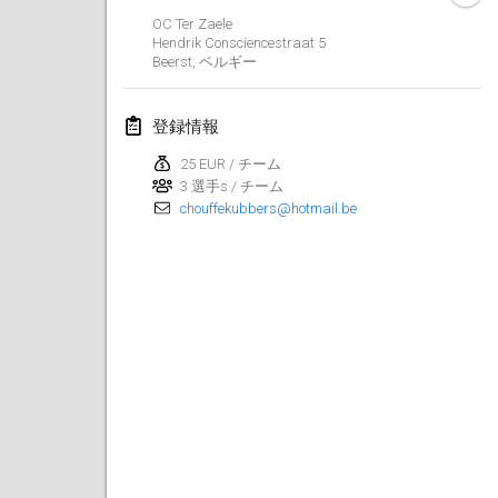
OC Ter Zaele
2022年3月
Hendrik Consciencestraat
5
Beerst
,
ベルギー
Kubbezen Indoor Kubb Tornooi
2022年3月12日
|
ベルギー
登録情報
25 EUR / チーム
Spring Has Sprung
3 選手s / チーム
2022年3月12日
|
アメリカ合衆国
chouffekubbers@hotmail.be
KUBB-o-LOCO tornooi
2022年3月26日
|
ベルギー
2022年4月
Kubbtornooi De Rode Lantaarn
2022年4月2日
|
ベルギー
Kubb Tornooi KSA Zulte
2022年4月9日
|
ベルギー