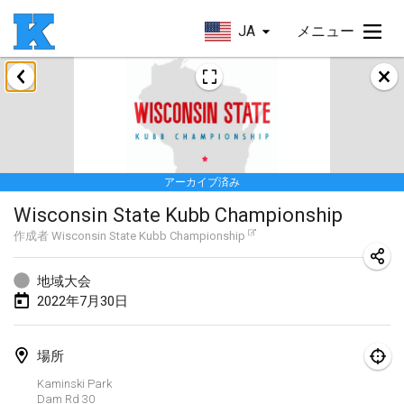
JA
メニュー
2022年1月
Skuffle for the Shovel
2022年1月14日
|
アメリカ合衆国
アーカイブ済み
Cabin Fever Kubb Tournament
Wisconsin State Kubb Championship
2022年1月27日
|
アメリカ合衆国
作成者
Wisconsin State Kubb Championship
Lake Superior Ice Festival Kubb Tournament
2022年1月29日
|
アメリカ合衆国
地域大会
2022年7月30日
2022年2月
場所
Captain Ken’s Loppet Kubb Tournament
Kaminski Park
2022年2月5日
|
アメリカ合衆国
Dam Rd
30