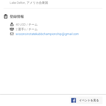
Lake Delton
,
アメリカ合衆国
2022年3月
登録情報
Kubbezen Indoor Kubb Tornooi
2022年3月12日
40 USD / チーム
|
ベルギー
2 選手s / チーム
wisconsinstatekubbchampionship@gmail.com
Spring Has Sprung
2022年3月12日
|
アメリカ合衆国
KUBB-o-LOCO tornooi
2022年3月26日
|
ベルギー
2022年4月
Kubbtornooi De Rode Lantaarn
2022年4月2日
|
ベルギー
リスト表示
Kubb Tornooi KSA Zulte
イベントを見る
表示中
81
トーナメント
2022年4月9日
|
ベルギー