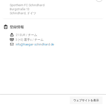
Sportheim FC Schindhard
2022年3月
Burgstraße
13
Schindhard
,
ドイツ
Kubbezen Indoor Kubb Tornooi
2022年3月12日
|
ベルギー
登録情報
21 EUR / チーム
Spring Has Sprung
3 (+3) 選手s / チーム
2022年3月12日
|
アメリカ合衆国
info@haegar-schindhard.de
KUBB-o-LOCO tornooi
2022年3月26日
|
ベルギー
2022年4月
Kubbtornooi De Rode Lantaarn
2022年4月2日
|
ベルギー
リスト表示
Kubb Tornooi KSA Zulte
ウェブサイトを表示
表示中
81
トーナメント
2022年4月9日
|
ベルギー