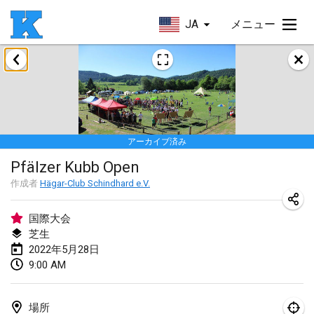
JA
メニュー
2022年1月
Skuffle for the Shovel
2022年1月14日
|
アメリカ合衆国
アーカイブ済み
Cabin Fever Kubb Tournament
Pfälzer Kubb Open
2022年1月27日
|
アメリカ合衆国
作成者
Hägar-Club Schindhard e.V.
Lake Superior Ice Festival Kubb Tournament
2022年1月29日
|
アメリカ合衆国
国際大会
芝生
2022年5月28日
2022年2月
9:00 AM
Captain Ken’s Loppet Kubb Tournament
2022年2月5日
|
アメリカ合衆国
場所