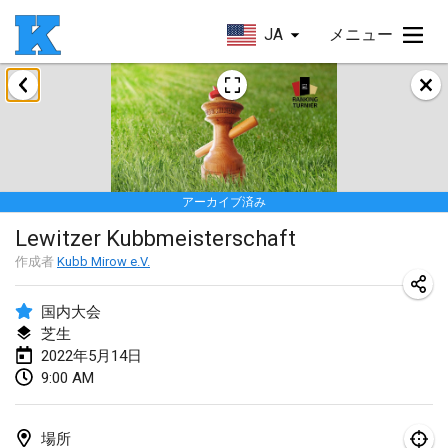
JA
メニュー
2022年1月
Skuffle for the Shovel
2022年1月14日
|
アメリカ合衆国
アーカイブ済み
Cabin Fever Kubb Tournament
Lewitzer Kubbmeisterschaft
2022年1月27日
|
アメリカ合衆国
作成者
Kubb Mirow e.V.
Lake Superior Ice Festival Kubb Tournament
2022年1月29日
|
アメリカ合衆国
国内大会
芝生
2022年5月14日
2022年2月
9:00 AM
Captain Ken’s Loppet Kubb Tournament
2022年2月5日
|
アメリカ合衆国
場所