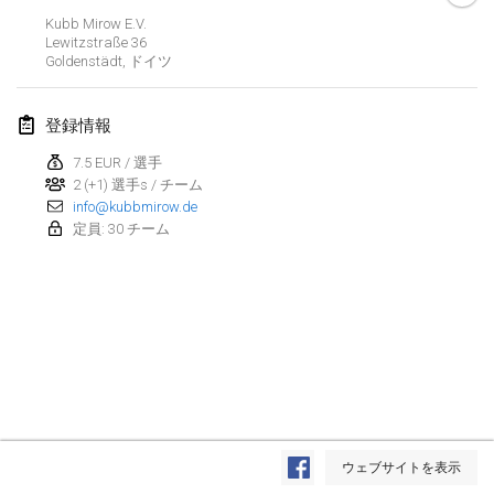
Kubb Mirow E.V.
2022年3月
Lewitzstraße
36
Goldenstädt
,
ドイツ
Kubbezen Indoor Kubb Tornooi
2022年3月12日
|
ベルギー
登録情報
7.5 EUR / 選手
Spring Has Sprung
2 (+1) 選手s / チーム
2022年3月12日
|
アメリカ合衆国
info@kubbmirow.de
定員: 30 チーム
KUBB-o-LOCO tornooi
2022年3月26日
|
ベルギー
2022年4月
Kubbtornooi De Rode Lantaarn
2022年4月2日
|
ベルギー
リスト表示
Kubb Tornooi KSA Zulte
ウェブサイトを表示
表示中
81
トーナメント
2022年4月9日
|
ベルギー