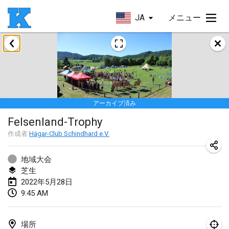
JA
メニュー
2022年1月
Skuffle for the Shovel
2022年1月14日
|
アメリカ合衆国
アーカイブ済み
Cabin Fever Kubb Tournament
Felsenland-Trophy
2022年1月27日
|
アメリカ合衆国
作成者
Hägar-Club Schindhard e.V.
Lake Superior Ice Festival Kubb Tournament
2022年1月29日
|
アメリカ合衆国
地域大会
芝生
2022年5月28日
2022年2月
9:45 AM
Captain Ken’s Loppet Kubb Tournament
2022年2月5日
|
アメリカ合衆国
場所