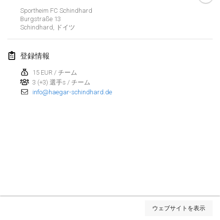
Sportheim FC Schindhard
2022年3月
Burgstraße
13
Schindhard
,
ドイツ
Kubbezen Indoor Kubb Tornooi
2022年3月12日
|
ベルギー
登録情報
15 EUR / チーム
Spring Has Sprung
3 (+3) 選手s / チーム
2022年3月12日
|
アメリカ合衆国
info@haegar-schindhard.de
KUBB-o-LOCO tornooi
2022年3月26日
|
ベルギー
2022年4月
Kubbtornooi De Rode Lantaarn
2022年4月2日
|
ベルギー
リスト表示
Kubb Tornooi KSA Zulte
ウェブサイトを表示
表示中
81
トーナメント
2022年4月9日
|
ベルギー