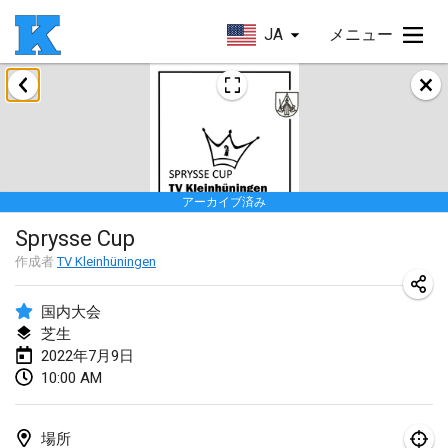
JA
メニュー
2022年1月
Skuffle for the Shovel
2022年1月14日
|
アメリカ合衆国
アーカイブ済み
Cabin Fever Kubb Tournament
Sprysse Cup
2022年1月27日
|
アメリカ合衆国
作成者
TV Kleinhüningen
Lake Superior Ice Festival Kubb Tournament
2022年1月29日
|
アメリカ合衆国
国内大会
芝生
2022年7月9日
2022年2月
10:00 AM
Captain Ken’s Loppet Kubb Tournament
2022年2月5日
|
アメリカ合衆国
場所