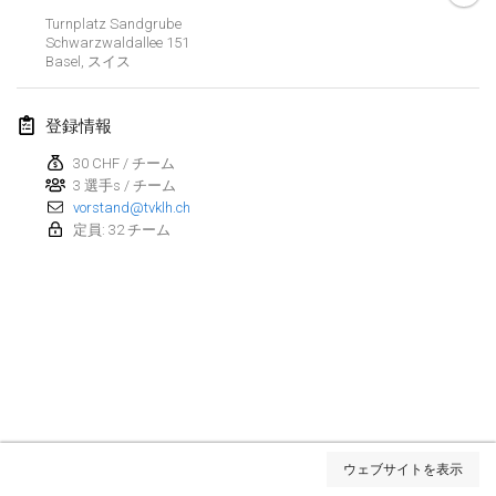
Turnplatz Sandgrube
2022年3月
Schwarzwaldallee
151
Basel
,
スイス
Kubbezen Indoor Kubb Tornooi
2022年3月12日
|
ベルギー
登録情報
30 CHF / チーム
Spring Has Sprung
3 選手s / チーム
2022年3月12日
|
アメリカ合衆国
vorstand@tvklh.ch
定員: 32 チーム
KUBB-o-LOCO tornooi
2022年3月26日
|
ベルギー
2022年4月
Kubbtornooi De Rode Lantaarn
2022年4月2日
|
ベルギー
リスト表示
Kubb Tornooi KSA Zulte
ウェブサイトを表示
表示中
81
トーナメント
2022年4月9日
|
ベルギー