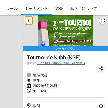
ルール
トーナメント
協会
私たちについて
2022年1月
Skuffle for the Shovel
2022年1月14日
|
アメリカ合衆国
アーカイブ済み
Cabin Fever Kubb Tournament
Tournoi de Kubb (KGF)
2022年1月27日
|
アメリカ合衆国
作成者
Kubb KGF - Kubb Game Follevillais
Lake Superior Ice Festival Kubb Tournament
2022年1月29日
|
アメリカ合衆国
地域大会
芝生
2022年6月26日
2022年2月
9:00 AM
Captain Ken’s Loppet Kubb Tournament
2022年2月5日
|
アメリカ合衆国
場所