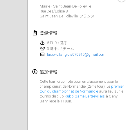
Mairie - Saint-Jean-De-Folleville
2022年3月
Rue De L'Église
8
Saint-Jean-De-Folleville
,
フランス
Kubbezen Indoor Kubb Tornooi
2022年3月12日
|
ベルギー
登録情報
5 EUR / 選手
Spring Has Sprung
3 選手s / チーム
2022年3月12日
|
アメリカ合衆国
ludovic.langlois070915@gmail.com
KUBB-o-LOCO tornooi
追加情報
2022年3月26日
|
ベルギー
Cette tournoi compte pour un classement pour le
championnat de Normandie
(2ème tour). Le
premier
2022年4月
tour du
championnat de Normandie
aura lieu sur le
tournoi du club
Kubb Game Bertrevillais
à Cany-
Kubbtornooi De Rode Lantaarn
Barvillede le 11 juin.
2022年4月2日
|
ベルギー
Kubb Tornooi KSA Zulte
2022年4月9日
|
ベルギー