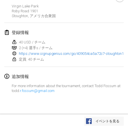
Virgin Lake Park
2022年3月
Roby Road
1901
Stoughton
,
アメリカ合衆国
Kubbezen Indoor Kubb Tornooi
2022年3月12日
|
ベルギー
登録情報
40 USD / チーム
Spring Has Sprung
2 (+4) 選手s / チーム
2022年3月12日
|
アメリカ合衆国
https://www.signupgenius.com/go/409054ca5a72c7-stoughton1
定員: 40 チーム
KUBB-o-LOCO tornooi
2022年3月26日
|
ベルギー
追加情報
For more information about the tournament, contact Todd Fossum at
2022年4月
todd.
r.fossum@gmail.com
Kubbtornooi De Rode Lantaarn
2022年4月2日
|
ベルギー
リスト表示
Kubb Tornooi KSA Zulte
イベントを見る
表示中
81
トーナメント
2022年4月9日
|
ベルギー