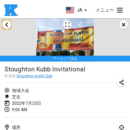
JA
メニュー
2022年1月
Skuffle for the Shovel
2022年1月14日
|
アメリカ合衆国
アーカイブ済み
Cabin Fever Kubb Tournament
Stoughton Kubb Invitational
2022年1月27日
|
アメリカ合衆国
作成者
Stoughton Kubb Club
Lake Superior Ice Festival Kubb Tournament
2022年1月29日
|
アメリカ合衆国
地域大会
芝生
2022年7月23日
2022年2月
9:00 AM
Captain Ken’s Loppet Kubb Tournament
2022年2月5日
|
アメリカ合衆国
場所