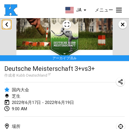
JA
メニュー
2022年1月
Skuffle for the Shovel
2022年1月14日
|
アメリカ合衆国
アーカイブ済み
Cabin Fever Kubb Tournament
Deutsche Meisterschaft 3+vs3+
2022年1月27日
|
アメリカ合衆国
作成者
Kubb Deutschland
Lake Superior Ice Festival Kubb Tournament
2022年1月29日
|
アメリカ合衆国
国内大会
芝生
2022年6月17日 - 2022年6月19日
2022年2月
9:00 AM
Captain Ken’s Loppet Kubb Tournament
2022年2月5日
|
アメリカ合衆国
場所