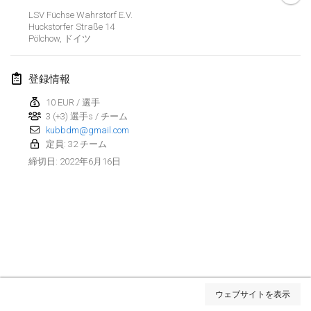
LSV Füchse Wahrstorf E.V.
2022年3月
Huckstorfer Straße
14
Pölchow
,
ドイツ
Kubbezen Indoor Kubb Tornooi
2022年3月12日
|
ベルギー
登録情報
10 EUR / 選手
Spring Has Sprung
3 (+3) 選手s / チーム
2022年3月12日
|
アメリカ合衆国
kubbdm@gmail.com
定員: 32 チーム
KUBB-o-LOCO tornooi
2022年6月16日
締切日
:
2022年3月26日
|
ベルギー
2022年4月
Kubbtornooi De Rode Lantaarn
2022年4月2日
|
ベルギー
リスト表示
Kubb Tornooi KSA Zulte
ウェブサイトを表示
表示中
81
トーナメント
2022年4月9日
|
ベルギー