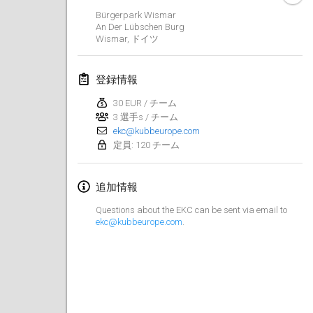
Bürgerpark Wismar
2022年3月
An Der Lübschen Burg
Wismar
,
ドイツ
Kubbezen Indoor Kubb Tornooi
2022年3月12日
|
ベルギー
登録情報
30 EUR / チーム
Spring Has Sprung
3 選手s / チーム
2022年3月12日
|
アメリカ合衆国
ekc@kubbeurope.com
定員: 120 チーム
KUBB-o-LOCO tornooi
2022年3月26日
|
ベルギー
追加情報
Questions about the EKC can be sent via email to
2022年4月
ekc@kubbeurope.com
.
Kubbtornooi De Rode Lantaarn
2022年4月2日
|
ベルギー
Kubb Tornooi KSA Zulte
2022年4月9日
|
ベルギー