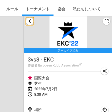
ルール
トーナメント
協会
私たちについて
2022年1月
Skuffle for the Shovel
2022年1月14日
|
アメリカ合衆国
アーカイブ済み
Cabin Fever Kubb Tournament
3vs3 - EKC
2022年1月27日
|
アメリカ合衆国
作成者
European Kubb Association
Lake Superior Ice Festival Kubb Tournament
2022年1月29日
|
アメリカ合衆国
国際大会
芝生
2022年7月2日
2022年2月
8:30 AM
Captain Ken’s Loppet Kubb Tournament
2022年2月5日
|
アメリカ合衆国
場所