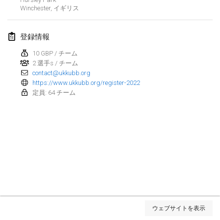
Winchester
,
イギリス
2022年3月
登録情報
Kubbezen Indoor Kubb Tornooi
2022年3月12日
|
ベルギー
10 GBP / チーム
2 選手s / チーム
contact@ukkubb.org
Spring Has Sprung
https://www.ukkubb.org/register-2022
2022年3月12日
|
アメリカ合衆国
定員: 64 チーム
KUBB-o-LOCO tornooi
2022年3月26日
|
ベルギー
2022年4月
Kubbtornooi De Rode Lantaarn
2022年4月2日
|
ベルギー
リスト表示
Kubb Tornooi KSA Zulte
ウェブサイトを表示
表示中
81
トーナメント
2022年4月9日
|
ベルギー