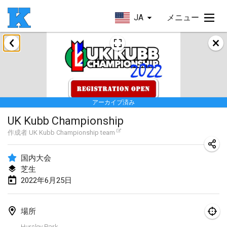
JA
メニュー
2022年1月
Skuffle for the Shovel
2022年1月14日
|
アメリカ合衆国
アーカイブ済み
Cabin Fever Kubb Tournament
UK Kubb Championship
2022年1月27日
|
アメリカ合衆国
作成者
UK Kubb Championship team
Lake Superior Ice Festival Kubb Tournament
2022年1月29日
|
アメリカ合衆国
国内大会
芝生
2022年6月25日
2022年2月
Captain Ken’s Loppet Kubb Tournament
場所
2022年2月5日
|
アメリカ合衆国
Hursley Park