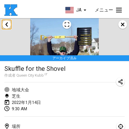
JA
メニュー
2022年1月
Skuffle for the Shovel
2022年1月14日
|
アメリカ合衆国
アーカイブ済み
Cabin Fever Kubb Tournament
Skuffle for the Shovel
2022年1月27日
|
アメリカ合衆国
作成者
Queen City Kubb
Lake Superior Ice Festival Kubb Tournament
2022年1月29日
|
アメリカ合衆国
地域大会
芝生
2022年1月14日
2022年2月
9:30 AM
Captain Ken’s Loppet Kubb Tournament
2022年2月5日
|
アメリカ合衆国
場所