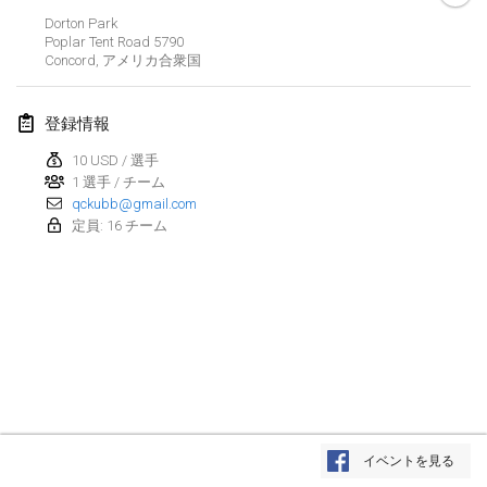
Dorton Park
2022年3月
Poplar Tent Road
5790
Concord
,
アメリカ合衆国
Kubbezen Indoor Kubb Tornooi
2022年3月12日
|
ベルギー
登録情報
10 USD / 選手
Spring Has Sprung
1 選手 / チーム
2022年3月12日
|
アメリカ合衆国
qckubb@gmail.com
定員: 16 チーム
KUBB-o-LOCO tornooi
2022年3月26日
|
ベルギー
2022年4月
Kubbtornooi De Rode Lantaarn
2022年4月2日
|
ベルギー
リスト表示
Kubb Tornooi KSA Zulte
イベントを見る
表示中
81
トーナメント
2022年4月9日
|
ベルギー