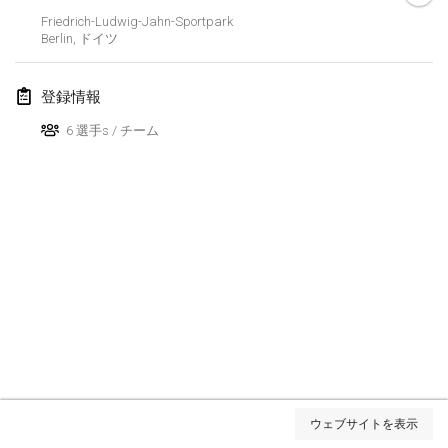
Friedrich-Ludwig-Jahn-Sportpark
2022年3月
Berlin
,
ドイツ
Kubbezen Indoor Kubb Tornooi
登録情報
2022年3月12日
|
ベルギー
6 選手s / チーム
Spring Has Sprung
2022年3月12日
|
アメリカ合衆国
KUBB-o-LOCO tornooi
2022年3月26日
|
ベルギー
2022年4月
Kubbtornooi De Rode Lantaarn
2022年4月2日
|
ベルギー
リスト表示
Kubb Tornooi KSA Zulte
ウェブサイトを表示
表示中
81
トーナメント
2022年4月9日
|
ベルギー