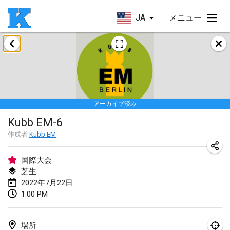
JA
メニュー
2022年1月
Skuffle for the Shovel
2022年1月14日
|
アメリカ合衆国
アーカイブ済み
Cabin Fever Kubb Tournament
Kubb EM-6
2022年1月27日
|
アメリカ合衆国
作成者
Kubb EM
Lake Superior Ice Festival Kubb Tournament
2022年1月29日
|
アメリカ合衆国
国際大会
芝生
2022年7月22日
2022年2月
1:00 PM
Captain Ken’s Loppet Kubb Tournament
2022年2月5日
|
アメリカ合衆国
場所