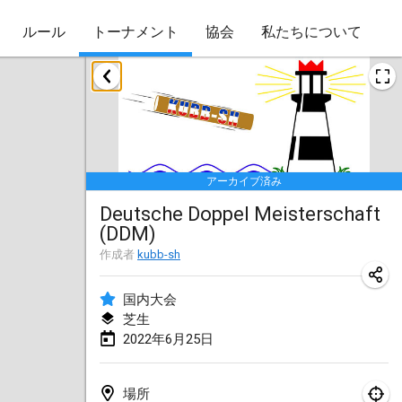
ルール
トーナメント
協会
私たちについて
2022年1月
Skuffle for the Shovel
2022年1月14日
|
アメリカ合衆国
アーカイブ済み
Cabin Fever Kubb Tournament
Deutsche Doppel Meisterschaft
2022年1月27日
|
アメリカ合衆国
(DDM)
Lake Superior Ice Festival Kubb Tournament
作成者
kubb-sh
2022年1月29日
|
アメリカ合衆国
国内大会
芝生
2022年2月
2022年6月25日
Captain Ken’s Loppet Kubb Tournament
2022年2月5日
|
アメリカ合衆国
場所