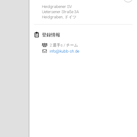
Heidgrabener SV
2022年3月
Uetersener Straße
3A
Heidgraben
,
ドイツ
Kubbezen Indoor Kubb Tornooi
2022年3月12日
|
ベルギー
登録情報
2 選手s / チーム
Spring Has Sprung
info@kubb-sh.de
2022年3月12日
|
アメリカ合衆国
KUBB-o-LOCO tornooi
2022年3月26日
|
ベルギー
2022年4月
Kubbtornooi De Rode Lantaarn
2022年4月2日
|
ベルギー
Kubb Tornooi KSA Zulte
2022年4月9日
|
ベルギー