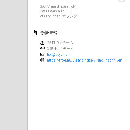
S.C. Vlaardingen Holy
2023年3月
Zwaluwenlaan
480
Vlaardingen
,
オランダ
Kubbtornooi De Rode Lantaarn
2023年3月25日
|
ベルギー
登録情報
25 EUR / チーム
2023年4月
3 選手s / チーム
hoi@troje.nu
Café Den Hoek Kubb Tornooi
https://troje.nu/vlaardingse-viking/inschrijven
2023年4月15日
|
ベルギー
West Coast Kubb Championships
2023年4月23日
|
アメリカ合衆国
Kubb-Gipfeltreffen
2023年4月29日
|
ドイツ
Kubb it up
2023年4月29日
|
スイス