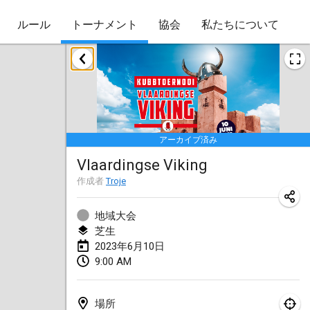
ルール
トーナメント
協会
私たちについて
2023年1月
Lake Superior Ice Festival Kubb Tournament
2023年1月28日
|
アメリカ合衆国
アーカイブ済み
2023年2月
Vlaardingse Viking
Captain Ken’s Loppet Kubb Tournament
作成者
Troje
2023年2月3日
|
アメリカ合衆国
地域大会
芝生
Winterkubb
2023年6月10日
2023年2月5日
|
ベルギー
9:00 AM
Kubbapalooza: Ice Games
2023年2月11日
|
アメリカ合衆国
場所