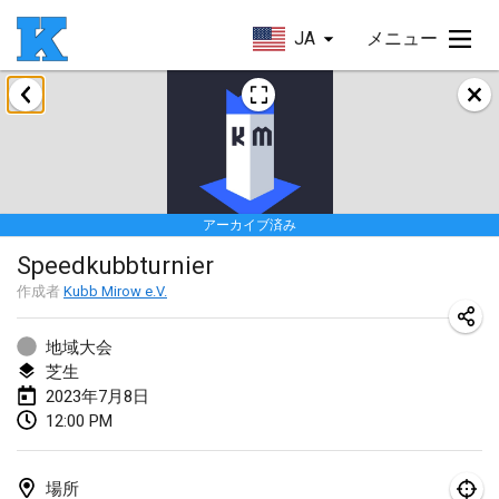
JA
メニュー
2023年1月
Lake Superior Ice Festival Kubb Tournament
2023年1月28日
|
アメリカ合衆国
アーカイブ済み
2023年2月
Speedkubbturnier
Captain Ken’s Loppet Kubb Tournament
作成者
Kubb Mirow e.V.
2023年2月3日
|
アメリカ合衆国
地域大会
芝生
Winterkubb
2023年7月8日
2023年2月5日
|
ベルギー
12:00 PM
Kubbapalooza: Ice Games
2023年2月11日
|
アメリカ合衆国
場所