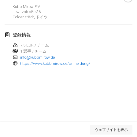
Kubb Mirow E.V.
2023年3月
Lewitzstraße
36
Goldenstädt
,
ドイツ
Kubbtornooi De Rode Lantaarn
2023年3月25日
|
ベルギー
登録情報
7.5 EUR / チーム
2023年4月
1 選手 / チーム
info@kubbmirow.de
Café Den Hoek Kubb Tornooi
https://www.kubbmirow.de/anmeldung/
2023年4月15日
|
ベルギー
West Coast Kubb Championships
2023年4月23日
|
アメリカ合衆国
Kubb-Gipfeltreffen
2023年4月29日
|
ドイツ
リスト表示
Kubb it up
ウェブサイトを表示
表示中
95
トーナメント
2023年4月29日
|
スイス