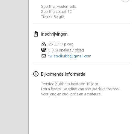
Sporthal Houtemveld
Kubbtornooi De Rode Lantaarn
Sporthalstraat
12
30 mrt. 2024
|
België
Tienen
,
België
Kubbtornooi 24 Uren Chiro Hallaar
Inschrijvingen
30 mrt. 2024
|
België
25 EUR / ploeg
3 (+6) spelers / ploeg
april 2024
twistedkubb@gmail.com
Café Den Hoek Kubb Tornooi
Bijkomende informatie
6 apr. 2024
|
België
Twisted Kubbers bestaan 10 jaar!
Battle of the Blocks
Extra feestelijke editie van ons jaarlijks toernooi.
Voor jong en oud, pro's en amateurs.
20 apr. 2024
|
België
Kubb Tornooi KSA Zulte
20 apr. 2024
|
België
Kubbtornooi CWC