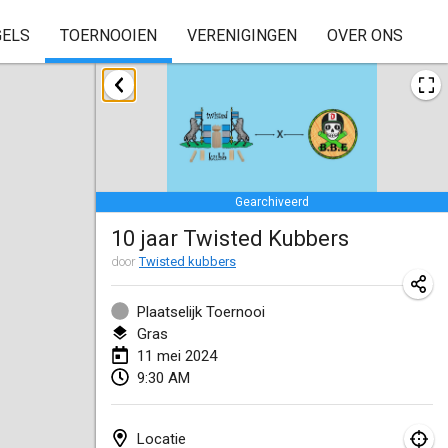
GELS
TOERNOOIEN
VERENIGINGEN
OVER ONS
januari 2024
Kubbezen Indoor Kubb Tornooi
20 jan. 2024
|
België
Gearchiveerd
Lake Superior Ice Festival Kubb Tournament
10 jaar Twisted Kubbers
27 jan. 2024
|
Verenigde Staten
door
Twisted kubbers
Winterkubb
28 jan. 2024
|
België
Plaatselijk Toernooi
Gras
11 mei 2024
maart 2024
9:30 AM
KUBB-o-LOCO tornooi
23 mrt. 2024
|
België
Locatie