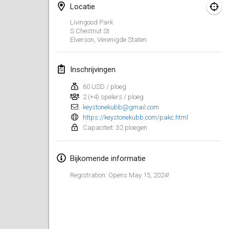
Locatie
Kubbtornooi De Rode Lantaarn
Livingood Park
30 mrt. 2024
|
België
S Chestnut St
Elverson
,
Verenigde Staten
Kubbtornooi 24 Uren Chiro Hallaar
30 mrt. 2024
|
België
Inschrijvingen
60 USD / ploeg
april 2024
2 (+4) spelers / ploeg
keystonekubb@gmail.com
Café Den Hoek Kubb Tornooi
https://keystonekubb.com/pakc.html
6 apr. 2024
|
België
Capaciteit: 32 ploegen
Battle of the Blocks
Bijkomende informatie
20 apr. 2024
|
België
Registration: Opens May 15, 2024!
Kubb Tornooi KSA Zulte
20 apr. 2024
|
België
Kubbtornooi CWC