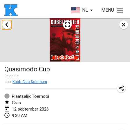
NL
MENU
augustus 2026
Beloit Kubb Open
8 aug. 2026
|
Verenigde Staten
Mighty Kubber
Quasimodo Cup
8 aug. 2026
|
Zwitserland
9
e editie
door
Kubb Club Solothurn
Deutsche Einzel Meisterschaft (DEM)
15 aug. 2026
|
Duitsland
Plaatselijk Toernooi
Gras
Kubbtornooi De Rode Lantaarn
12 september 2026
15 aug. 2026
|
België
9:30 AM
Pennsylvania Kubb Championship