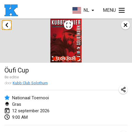
NL
MENU
augustus 2026
Deutsche Einzel Meisterschaft (DEM)
15 aug. 2026
|
Duitsland
Kubbtornooi De Rode Lantaarn
Öufi Cup
15 aug. 2026
|
België
8
e editie
door
Kubb Club Solothurn
Pennsylvania Kubb Championship
15 aug. 2026
|
Verenigde Staten
Nationaal Toernooi
Gras
Sure Shot
12 september 2026
15 aug. 2026
|
Zwitserland
9:00 AM
Kubb Tornooi - Coup de Pédale