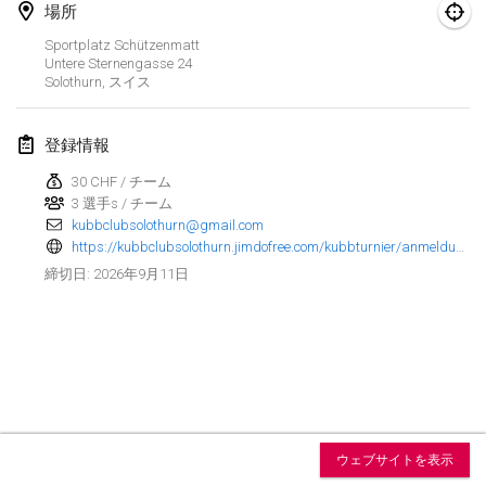
2026年8月15日
|
アメリカ合衆国
場所
Sportplatz Schützenmatt
Sure Shot
Untere Sternengasse
24
2026年8月15日
|
スイス
Solothurn
,
スイス
Kubb Tornooi - Coup de Pédale
登録情報
2026年8月16日
|
ベルギー
30 CHF / チーム
3 選手s / チーム
Utrechts Kubb Kampioenschap
kubbclubsolothurn@gmail.com
2026年8月22日
|
オランダ
https://kubbclubsolothurn.jimdofree.com/kubbturnier/anmeldung/
2026年9月11日
締切日
:
Utrechts Kubb Kampioenschap
2026年8月22日
|
オランダ
World Mixed Masters (WMM)
2026年8月22日
|
ドイツ
リスト表示
Kubb Bash
ウェブサイトを表示
2026年8月22日
|
スイス
表示中
29
トーナメント