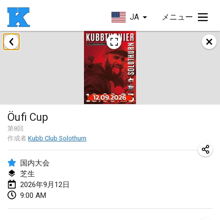
JA
メニュー
2026年8月
Beloit Kubb Open
2026年8月8日
|
アメリカ合衆国
Mighty Kubber
Öufi Cup
2026年8月8日
|
スイス
第
8
回
作成者
Kubb Club Solothurn
Deutsche Einzel Meisterschaft (DEM)
2026年8月15日
|
ドイツ
国内大会
芝生
Kubbtornooi De Rode Lantaarn
2026年9月12日
2026年8月15日
|
ベルギー
9:00 AM
Pennsylvania Kubb Championship