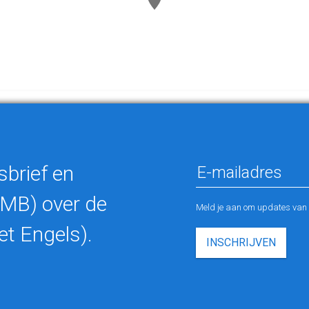
sbrief en
 MB) over de
Meld je aan om updates van K
et Engels).
INSCHRIJVEN