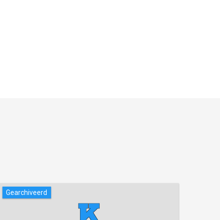
Gearchiveerd
Gear