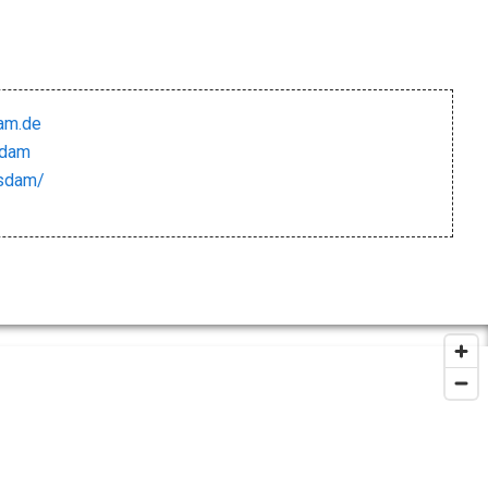
am.de
sdam
tsdam/