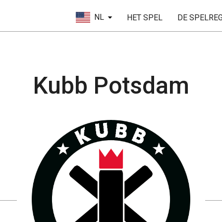
NL
HET SPEL
DE SPELRE
Kubb Potsdam