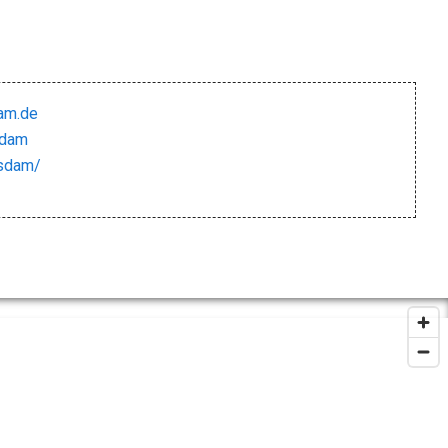
am.de
sdam
tsdam/