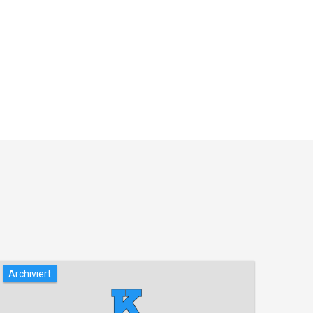
Archiviert
Archi