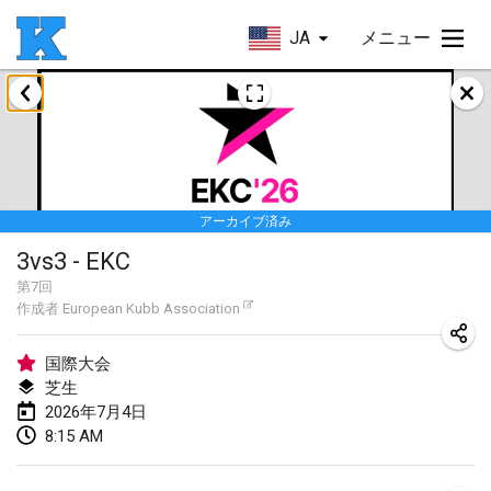
JA
メニュー
2026年1月
Skuffle for the Shovel
2026年1月17日
|
アメリカ合衆国
アーカイブ済み
Skuffle for the Shovel
3vs3 - EKC
2026年1月17日
|
アメリカ合衆国
第
7
回
作成者
European Kubb Association
Winterkubb
2026年1月25日
|
ベルギー
国際大会
芝生
2026年3月
2026年7月4日
8:15 AM
Winter Kubb Mött
2026年3月1日
|
ドイツ