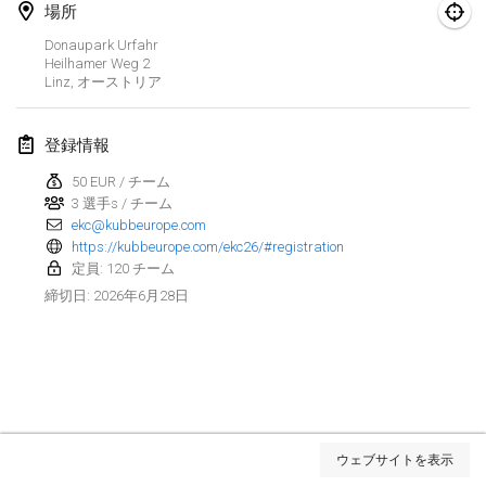
場所
Spring Has Sprung
Donaupark Urfahr
2026年3月7日
|
アメリカ合衆国
Heilhamer Weg
2
Linz
,
オーストリア
West Coast Kubb Championships
2026年3月15日
|
アメリカ合衆国
登録情報
50 EUR / チーム
North Carolina Kubb Championship
3 選手s / チーム
2026年3月21日
|
アメリカ合衆国
ekc@kubbeurope.com
https://kubbeurope.com/ekc26/#registration
定員: 120 チーム
2026年4月
2026年6月28日
締切日
:
Kubbtornooi 24 Uren Chiro Hallaar
2026年4月4日
|
ベルギー
Café Den Hoek Kubb Tornooi
2026年4月4日
|
ベルギー
リスト表示
ウェブサイトを表示
表示中
114
トーナメント
Midwest Kubb Championship