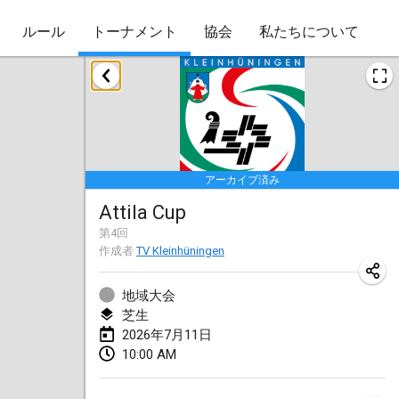
ルール
トーナメント
協会
私たちについて
2026年1月
Skuffle for the Shovel
2026年1月17日
|
アメリカ合衆国
アーカイブ済み
Skuffle for the Shovel
Attila Cup
2026年1月17日
|
アメリカ合衆国
第
4
回
作成者
TV Kleinhüningen
Winterkubb
2026年1月25日
|
ベルギー
地域大会
芝生
2026年3月
2026年7月11日
10:00 AM
Winter Kubb Mött
2026年3月1日
|
ドイツ