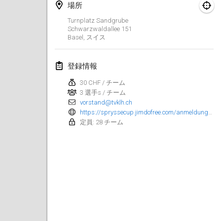
場所
Spring Has Sprung
Turnplatz Sandgrube
2026年3月7日
|
アメリカ合衆国
Schwarzwaldallee
151
Basel
,
スイス
West Coast Kubb Championships
2026年3月15日
|
アメリカ合衆国
登録情報
30 CHF / チーム
North Carolina Kubb Championship
3 選手s / チーム
2026年3月21日
|
アメリカ合衆国
vorstand@tvklh.ch
https://spryssecup.jimdofree.com/anmeldung-attila-cup/
定員: 28 チーム
2026年4月
Kubbtornooi 24 Uren Chiro Hallaar
2026年4月4日
|
ベルギー
Café Den Hoek Kubb Tornooi
2026年4月4日
|
ベルギー
Midwest Kubb Championship