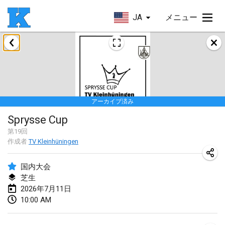
JA
メニュー
2026年1月
Skuffle for the Shovel
2026年1月17日
|
アメリカ合衆国
アーカイブ済み
Skuffle for the Shovel
Sprysse Cup
2026年1月17日
|
アメリカ合衆国
第
19
回
作成者
TV Kleinhüningen
Winterkubb
2026年1月25日
|
ベルギー
国内大会
芝生
2026年3月
2026年7月11日
10:00 AM
Winter Kubb Mött
2026年3月1日
|
ドイツ