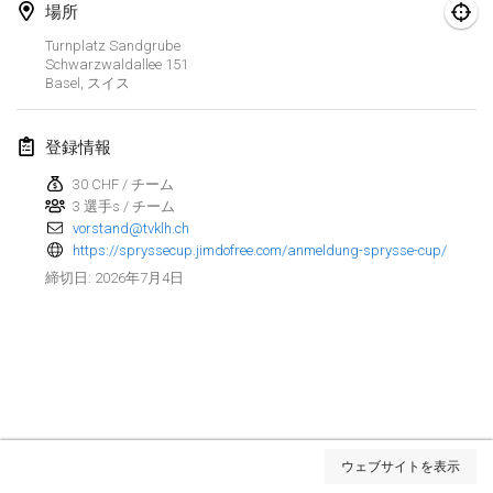
場所
Spring Has Sprung
Turnplatz Sandgrube
2026年3月7日
|
アメリカ合衆国
Schwarzwaldallee
151
Basel
,
スイス
West Coast Kubb Championships
2026年3月15日
|
アメリカ合衆国
登録情報
30 CHF / チーム
North Carolina Kubb Championship
3 選手s / チーム
2026年3月21日
|
アメリカ合衆国
vorstand@tvklh.ch
https://spryssecup.jimdofree.com/anmeldung-sprysse-cup/
2026年4月
2026年7月4日
締切日
:
Kubbtornooi 24 Uren Chiro Hallaar
2026年4月4日
|
ベルギー
Café Den Hoek Kubb Tornooi
2026年4月4日
|
ベルギー
リスト表示
ウェブサイトを表示
表示中
114
トーナメント
Midwest Kubb Championship