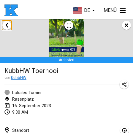
DE
MENÜ
Januar 2023
Lake Superior Ice Festival Kubb Tournament
28. Jan. 2023
|
Vereinigte Staaten
Archiviert
Februar 2023
KubbHW Toernooi
Captain Ken’s Loppet Kubb Tournament
von
KubbHW
3. Feb. 2023
|
Vereinigte Staaten
Lokales Turnier
Rasenplatz
Winterkubb
16. September 2023
5. Feb. 2023
|
Belgien
9:30 AM
Kubbapalooza: Ice Games
11. Feb. 2023
|
Vereinigte Staaten
Standort