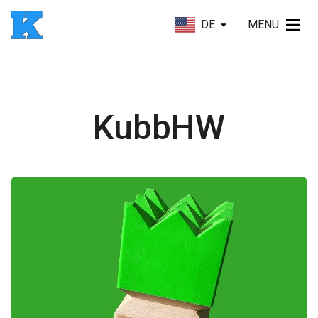
DE
MENÜ
KubbHW