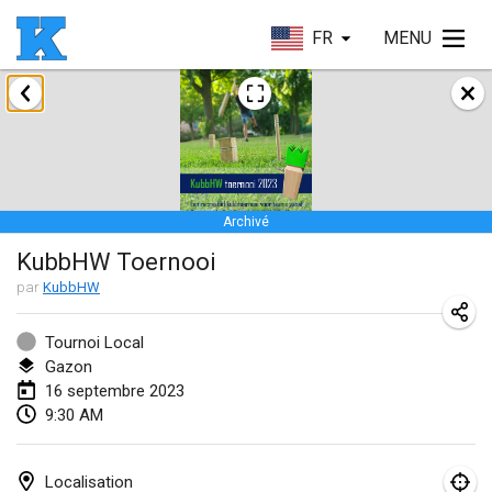
FR
MENU
janvier 2023
Lake Superior Ice Festival Kubb Tournament
28 janv. 2023
|
États-Unis
Archivé
février 2023
KubbHW Toernooi
Captain Ken’s Loppet Kubb Tournament
par
KubbHW
3 févr. 2023
|
États-Unis
Tournoi Local
Gazon
Winterkubb
16 septembre 2023
5 févr. 2023
|
Belgique
9:30 AM
Kubbapalooza: Ice Games
11 févr. 2023
|
États-Unis
Localisation